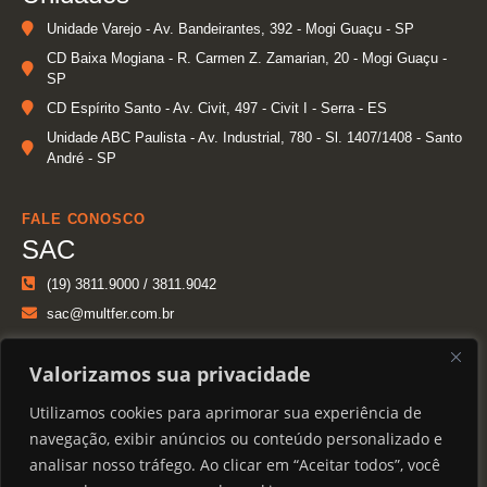
Unidade Varejo - Av. Bandeirantes, 392 - Mogi Guaçu - SP
CD Baixa Mogiana - R. Carmen Z. Zamarian, 20 - Mogi Guaçu -
SP
CD Espírito Santo - Av. Civit, 497 - Civit I - Serra - ES
Unidade ABC Paulista - Av. Industrial, 780 - Sl. 1407/1408 - Santo
André - SP
FALE CONOSCO
SAC
(19) 3811.9000 / 3811.9042
sac@multfer.com.br
CONECTE-SE
Valorizamos sua privacidade
Redes Sociais
Utilizamos cookies para aprimorar sua experiência de
navegação, exibir anúncios ou conteúdo personalizado e
analisar nosso tráfego. Ao clicar em “Aceitar todos”, você